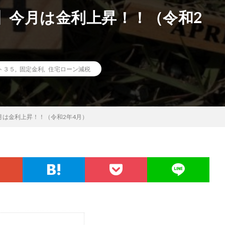
】今月は金利上昇！！（令和2
ト３５
,
固定金利
,
住宅ローン減税
月は金利上昇！！（令和2年4月）