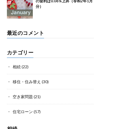
の金利は0.06%上昇（令和2年1月
分）
最近のコメント
カテゴリー
相続
(22)
移住・住み替え
(30)
空き家問題
(21)
住宅ローン
(57)
相続