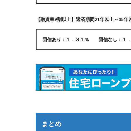
【融資率9割以上】返済期間21年以上～35年
団信あり：１．３１％ 団信なし：１．
まとめ