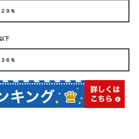
２９％
年以下
３６％