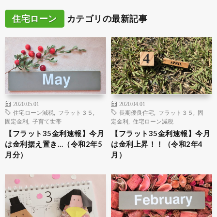
住宅ローン
カテゴリの最新記事
2020.05.01
2020.04.01
住宅ローン減税
,
フラット３５
,
長期優良住宅
,
フラット３５
,
固
固定金利
,
子育て世帯
定金利
,
住宅ローン減税
【フラット35金利速報】今月
【フラット35金利速報】今月
は金利据え置き…（令和2年5
は金利上昇！！（令和2年4
月分）
月）