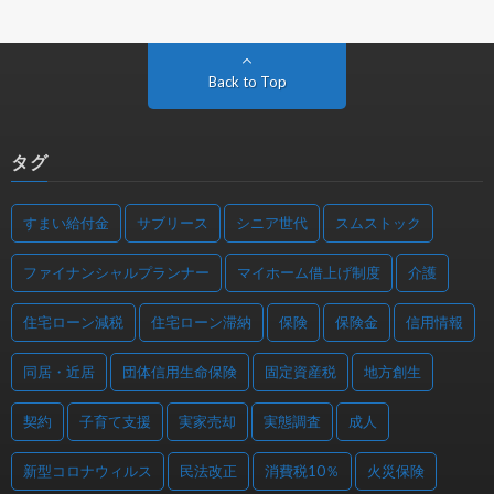
Back to Top
タグ
すまい給付金
サブリース
シニア世代
スムストック
ファイナンシャルプランナー
マイホーム借上げ制度
介護
住宅ローン減税
住宅ローン滞納
保険
保険金
信用情報
同居・近居
団体信用生命保険
固定資産税
地方創生
契約
子育て支援
実家売却
実態調査
成人
新型コロナウィルス
民法改正
消費税10％
火災保険