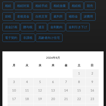
相続
相続対策
相続手続
相続放棄
相続税
競売
節税
老後資金
自然災害
裁判所
補助金
諸費用
資金計画
贈与税
遺言
金利動向
金利引き下げ
電子契約
非課税
高齢者向け住宅
2026年8月
月
火
水
木
金
土
日
1
2
3
4
5
6
7
8
9
10
11
12
13
14
15
16
17
18
19
20
21
22
23