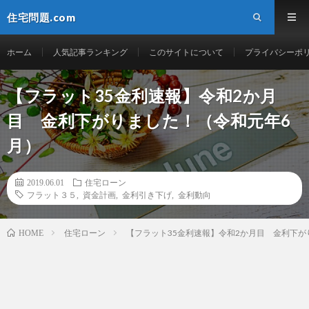
住宅問題.com
ホーム
人気記事ランキング
このサイトについて
プライバシーポ
【フラット35金利速報】令和2か月
目 金利下がりました！（令和元年6
月）
2019.06.01
住宅ローン
フラット３５
,
資金計画
,
金利引き下げ
,
金利動向
住宅ローン
【フラット35金利速報】令和2か月目 金利下が
HOME