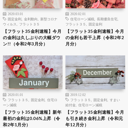
2020.03.01
2020.02.01
固定金利
,
金利動向
,
新型コロナ
住宅ローン減税
,
長期優良住宅
,
ウィルス
,
フラット３５
フラット３５
,
固定金利
【フラット35金利速報】今月
【フラット35金利速報】今月
の金利は久しぶりの大幅ダウ
の金利も若干上昇（令和2年2
ン!!（令和2年3月分）
月分）
2020.01.01
2019.12.02
フラット３５
,
固定金利
,
住宅ロ
フラット３５
,
固定金利
,
すまい
ーン減税
給付金
,
住宅ローン減税
【フラット35金利速報】新年
【フラット35金利速報】今月
最初の金利は0.06%上昇（令
も引き続き金利上昇（令和元
和2年1月分）
年12月分）