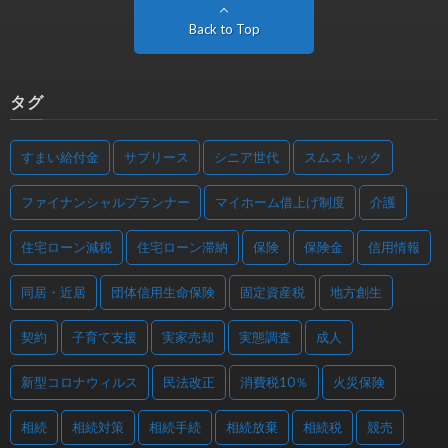
Back to Top
タグ
すまい給付金
サブリース
シニア世代
スムストック
ファイナンシャルプランナー
マイホーム借上げ制度
介護
住宅ローン減税
住宅ローン滞納
保険
保険金
信用情報
同居・近居
団体信用生命保険
固定資産税
地方創生
契約
子育て支援
実家売却
実態調査
成人
新型コロナウィルス
民法改正
消費税10％
火災保険
相続
相続対策
相続手続
相続放棄
相続税
競売