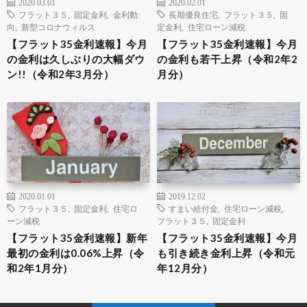
2020.03.01
2020.02.01
フラット３５
,
固定金利
,
金利動
長期優良住宅
,
フラット３５
,
固
向
,
新型コロナウィルス
定金利
,
住宅ローン減税
【フラット35金利速報】今月
【フラット35金利速報】今月
の金利は久しぶりの大幅ダウ
の金利も若干上昇（令和2年2
ン!!（令和2年3月分）
月分）
2020.01.01
2019.12.02
フラット３５
,
固定金利
,
住宅ロ
すまい給付金
,
住宅ローン減税
,
ーン減税
フラット３５
,
固定金利
【フラット35金利速報】新年
【フラット35金利速報】今月
最初の金利は0.06%上昇（令
も引き続き金利上昇（令和元
和2年1月分）
年12月分）