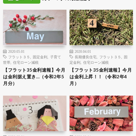
2020.05.01
2020.04.01
フラット３５
,
固定金利
,
子育て
長期優良住宅
,
フラット３５
,
固
世帯
,
住宅ローン減税
定金利
,
住宅ローン減税
【フラット35金利速報】今月
【フラット35金利速報】今月
は金利据え置き…（令和2年5
は金利上昇！！（令和2年4
月分）
月）