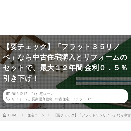
【要チェック】「フラット３５リノ
ベ」なら中古住宅購入とリフォームの
セットで、最大１２年間 金利０．５％
引き下げ！
2018.12.17
住宅ローン
リフォーム
,
長期優良住宅
,
中古住宅
,
フラット３５
住宅ローン
【要チェック】「フラット３５リノベ」なら中古
HOME