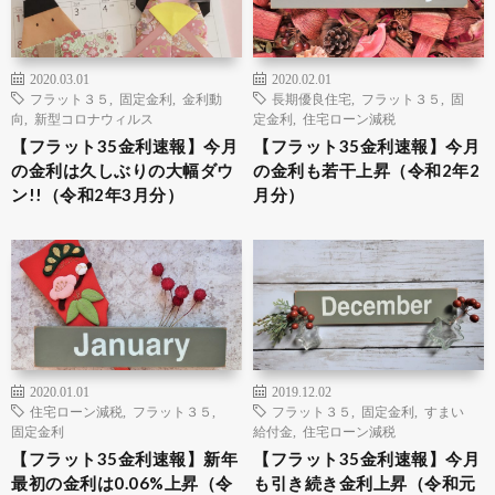
2020.03.01
2020.02.01
フラット３５
,
固定金利
,
金利動
長期優良住宅
,
フラット３５
,
固
向
,
新型コロナウィルス
定金利
,
住宅ローン減税
【フラット35金利速報】今月
【フラット35金利速報】今月
の金利は久しぶりの大幅ダウ
の金利も若干上昇（令和2年2
ン!!（令和2年3月分）
月分）
2020.01.01
2019.12.02
住宅ローン減税
,
フラット３５
,
フラット３５
,
固定金利
,
すまい
固定金利
給付金
,
住宅ローン減税
【フラット35金利速報】新年
【フラット35金利速報】今月
最初の金利は0.06%上昇（令
も引き続き金利上昇（令和元