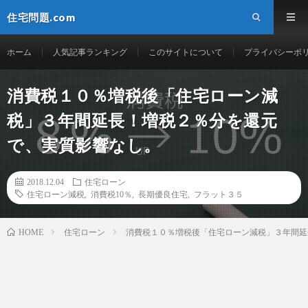
住宅問題.com
ホーム
人気記事ランキング
このサイトについて
プライバシーポ
消費税１０％増税後「住宅ローン減
税」３年間延長！増税２％分を還元
で、実質影響なし。
2018.12.04
住宅ローン
住宅ローン減税
,
消費税10％
,
長期優良住宅
,
フラット３５
住宅ローン
消費税１０％増税後「住宅ローン減税」３年間延
HOME