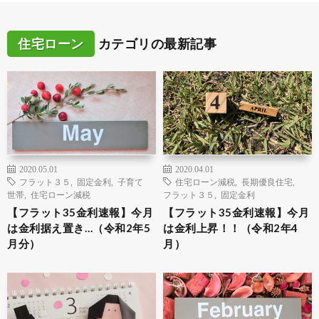
住宅ローン
カテゴリの最新記事
2020.05.01
2020.04.01
フラット３５
,
固定金利
,
子育て
住宅ローン減税
,
長期優良住宅
,
世帯
,
住宅ローン減税
フラット３５
,
固定金利
【フラット35金利速報】今月
【フラット35金利速報】今月
は金利据え置き…（令和2年5
は金利上昇！！（令和2年4
月分）
月）