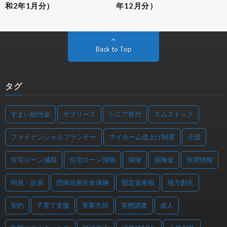
和2年1月分）
年12月分）
Back to Top
タグ
すまい給付金
サブリース
シニア世代
スムストック
ファイナンシャルプランナー
マイホーム借上げ制度
介護
住宅ローン減税
住宅ローン滞納
保険
保険金
信用情報
同居・近居
団体信用生命保険
固定資産税
地方創生
契約
子育て支援
実家売却
実態調査
成人