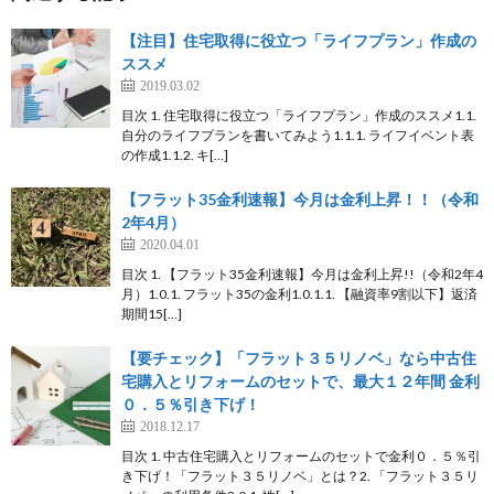
【注目】住宅取得に役立つ「ライフプラン」作成の
ススメ
2019.03.02
目次 1. 住宅取得に役立つ「ライフプラン」作成のススメ1.1.
自分のライフプランを書いてみよう1.1.1. ライフイベント表
の作成1.1.2. キ[…]
【フラット35金利速報】今月は金利上昇！！（令和
2年4月）
2020.04.01
目次 1. 【フラット35金利速報】今月は金利上昇!!（令和2年4
月）1.0.1. フラット35の金利1.0.1.1. 【融資率9割以下】返済
期間15[…]
【要チェック】「フラット３５リノベ」なら中古住
宅購入とリフォームのセットで、最大１２年間 金利
０．５％引き下げ！
2018.12.17
目次 1. 中古住宅購入とリフォームのセットで金利０．５％引
き下げ！「フラット３５リノベ」とは？2. 「フラット３５リ