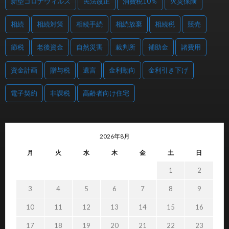
新型コロナウィルス
民法改正
消費税10％
火災保険
相続
相続対策
相続手続
相続放棄
相続税
競売
節税
老後資金
自然災害
裁判所
補助金
諸費用
資金計画
贈与税
遺言
金利動向
金利引き下げ
電子契約
非課税
高齢者向け住宅
2026年8月
月
火
水
木
金
土
日
1
2
3
4
5
6
7
8
9
10
11
12
13
14
15
16
17
18
19
20
21
22
23