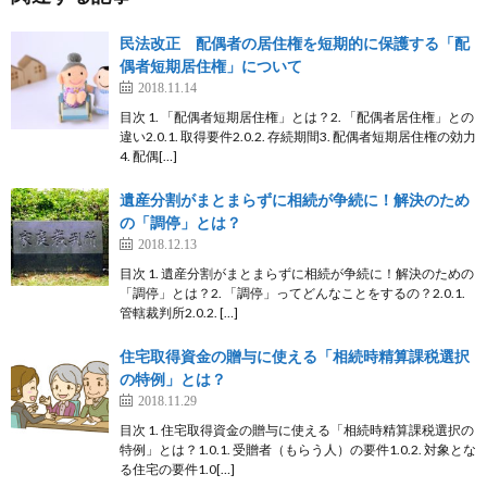
民法改正 配偶者の居住権を短期的に保護する「配
偶者短期居住権」について
2018.11.14
目次 1. 「配偶者短期居住権」とは？2. 「配偶者居住権」との
違い2.0.1. 取得要件2.0.2. 存続期間3. 配偶者短期居住権の効力
4. 配偶[…]
遺産分割がまとまらずに相続が争続に！解決のため
の「調停」とは？
2018.12.13
目次 1. 遺産分割がまとまらずに相続が争続に！解決のための
「調停」とは？2. 「調停」ってどんなことをするの？2.0.1.
管轄裁判所2.0.2. […]
住宅取得資金の贈与に使える「相続時精算課税選択
の特例」とは？
2018.11.29
目次 1. 住宅取得資金の贈与に使える「相続時精算課税選択の
特例」とは？1.0.1. 受贈者（もらう人）の要件1.0.2. 対象とな
る住宅の要件1.0[…]