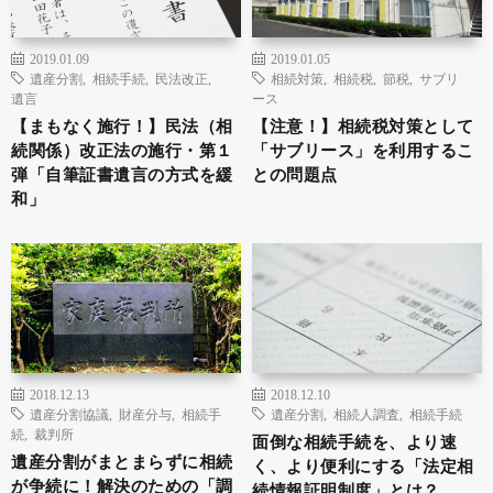
2019.01.09
2019.01.05
遺産分割
,
相続手続
,
民法改正
,
相続対策
,
相続税
,
節税
,
サブリ
遺言
ース
【まもなく施行！】民法（相
【注意！】相続税対策として
続関係）改正法の施行・第１
「サブリース」を利用するこ
弾「自筆証書遺言の方式を緩
との問題点
和」
2018.12.13
2018.12.10
遺産分割協議
,
財産分与
,
相続手
遺産分割
,
相続人調査
,
相続手続
続
,
裁判所
面倒な相続手続を、より速
遺産分割がまとまらずに相続
く、より便利にする「法定相
が争続に！解決のための「調
続情報証明制度」とは？