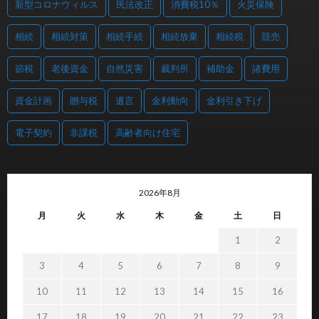
新型コロナウィルス
民法改正
消費税10％
火災保険
相続
相続対策
相続手続
相続放棄
相続税
競売
節税
老後資金
自然災害
裁判所
補助金
諸費用
資金計画
贈与税
遺言
金利動向
金利引き下げ
電子契約
非課税
高齢者向け住宅
2026年8月
月
火
水
木
金
土
日
1
2
3
4
5
6
7
8
9
10
11
12
13
14
15
16
17
18
19
20
21
22
23