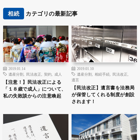
相続
カテゴリの最新記事
2019.01.14
2019.01.10
遺産分割
,
民法改正
,
契約
,
成人
遺産分割
,
相続手続
,
民法改正
,
遺言
【注意！】民法改正による
【民法改正】遺言書を法務局
「１８歳で成人」について、
が保管してくれる制度が創設
私の失敗談からの注意喚起
されます！