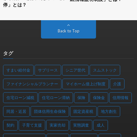
停」とは？
Back to Top
タグ
すまい給付金
サブリース
シニア世代
スムストック
ファイナンシャルプランナー
マイホーム借上げ制度
介護
住宅ローン減税
住宅ローン滞納
保険
保険金
信用情報
同居・近居
団体信用生命保険
固定資産税
地方創生
契約
子育て支援
実家売却
実態調査
成人