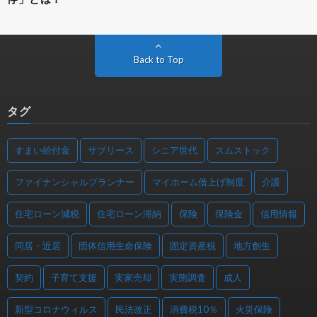
Back to Top
タグ
すまい給付金
サブリース
シニア世代
スムストック
ファイナンシャルプランナー
マイホーム借上げ制度
介護
住宅ローン減税
住宅ローン滞納
保険
保険金
信用情報
同居・近居
団体信用生命保険
固定資産税
地方創生
契約
子育て支援
実家売却
実態調査
成人
新型コロナウィルス
民法改正
消費税10％
火災保険