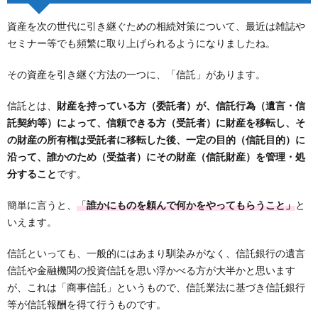
資産を次の世代に引き継ぐための相続対策について、最近は雑誌や
セミナー等でも頻繁に取り上げられるようになりましたね。
その資産を引き継ぐ方法の一つに、「信託」があります。
信託とは、
財産を持っている方（委託者）が、信託行為（遺言・信
託契約等）によって、信頼できる方（受託者）に財産を移転し、そ
の財産の所有権は受託者に移転した後、一定の目的（信託目的）に
沿って、誰かのため（受益者）にその財産（信託財産）を管理・処
分すること
です。
簡単に言うと、
「
誰かにものを頼んで何かをやってもらうこと」
と
いえます。
信託といっても、一般的にはあまり馴染みがなく、信託銀行の遺言
信託や金融機関の投資信託を思い浮かべる方が大半かと思います
が、これは「商事信託」というもので、信託業法に基づき信託銀行
等が信託報酬を得て行うものです。