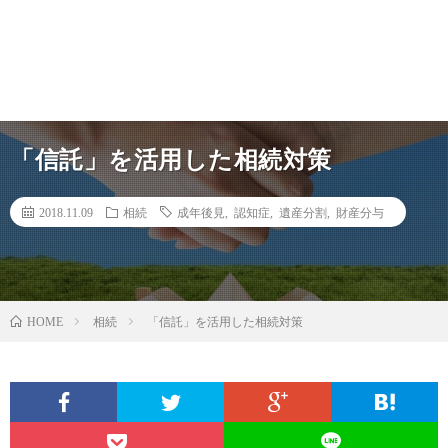
「信託」を活用した相続対策
2018.11.09
相続
成年後見
,
認知症
,
遺産分割
,
財産分与
相続
「信託」を活用した相続対策
HOME