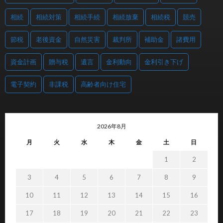
相続
相続対策
相続手続
相続放棄
相続税
競売
節税
老後資金
自然災害
裁判所
補助金
諸費用
資金計画
贈与税
遺言
金利動向
金利引き下げ
電子契約
非課税
高齢者向け住宅
2026年8月
月
火
水
木
金
土
日
1
2
3
4
5
6
7
8
9
10
11
12
13
14
15
16
17
18
19
20
21
22
23