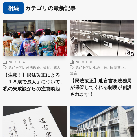
相続
カテゴリの最新記事
2019.01.14
2019.01.10
遺産分割
,
民法改正
,
契約
,
成人
遺産分割
,
相続手続
,
民法改正
,
遺言
【注意！】民法改正による
【民法改正】遺言書を法務局
「１８歳で成人」について、
が保管してくれる制度が創設
私の失敗談からの注意喚起
されます！